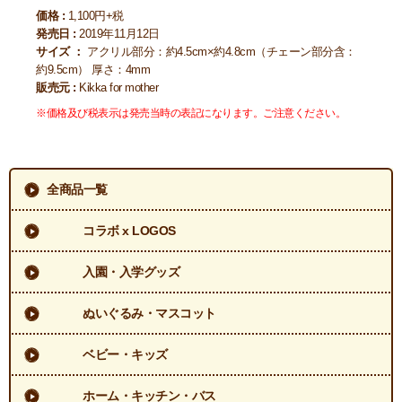
価格 :
1,100円+税
発売日 :
2019年11月12日
サイズ ：
アクリル部分：約4.5cm×約4.8cm（チェーン部分含：
約9.5cm） 厚さ：4mm
販売元 :
Kikka for mother
※価格及び税表示は発売当時の表記になります。ご注意ください。
全商品一覧
コラボ x LOGOS
入園・入学グッズ
ぬいぐるみ・マスコット
ベビー・キッズ
ホーム・キッチン・バス