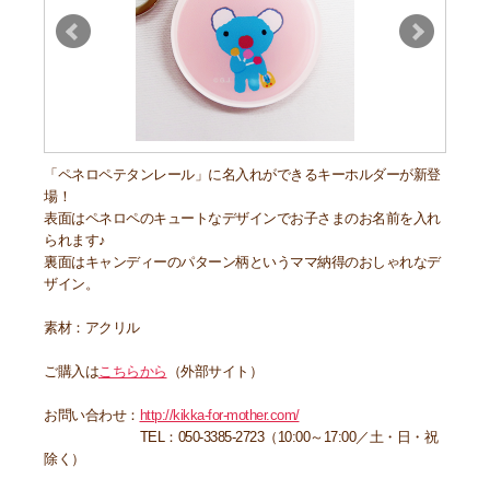
「ペネロペテタンレール」に名入れができるキーホルダーが新登
場！
表面はペネロペのキュートなデザインでお子さまのお名前を入れ
られます♪
裏面はキャンディーのパターン柄というママ納得のおしゃれなデ
ザイン。
素材：アクリル
ご購入は
こちらから
（外部サイト）
お問い合わせ：
http://kikka-for-mother.com/
TEL：050-3385-2723（10:00～17:00／土・日・祝
除く）