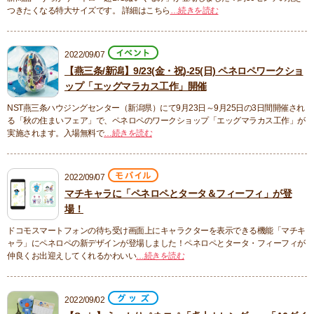
つきたくなる特大サイズです。 詳細はこちら
…続きを読む
2022/09/07
【燕三条/新潟】9/23(金・祝)-25(日) ペネロペワークショ
ップ「エッグマラカス工作」開催
NST燕三条ハウジングセンター（新潟県）にて9月23日～9月25日の3日間開催され
る「秋の住まいフェア」で、ペネロペのワークショップ「エッグマラカス工作」が
実施されます。入場無料で
…続きを読む
2022/09/07
マチキャラに「ペネロペとタータ＆フィーフィ」が登
場！
ドコモスマートフォンの待ち受け画面上にキャラクターを表示できる機能「マチキ
ャラ」にペネロペの新デザインが登場しました！ペネロペとタータ・フィーフィが
仲良くお出迎えしてくれるかわいい
…続きを読む
2022/09/02