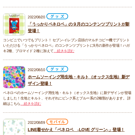
2022/08/20
「うっかりペネロペ」の９月のコンテンツプリントが新
登場！
コンビニでいつでもプリント！ セブン‐イレブン店頭のマルチコピー機でプリント
いただける「うっかりペネロペ」のコンテンツプリントに9月の新作が登場！ハガ
キ2種、ブロマイド２種に加えて
…続きを読む
2022/08/10
ホームソーイング用生地・キルト（オックス生地）新デ
ザイン登場！
ペネロペのホームソーイング用生地・キルト（オックス生地）に新デザインが登場
しました！生地とキルト、それぞれにピンク系とブルー系の2種類があります。 詳
細はこちら
…続きを読む
2022/08/09
LINE着せかえ「ペネロペ -LOVE グリーン-」登場！