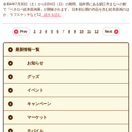
令和4年7月30日（土）から9月4日（日）の期間、福井県にある鯖江市まなべの館
で『ペネロペ絵本原画展』が開催されます。 日本初公開の作品を含む絵本原画のほ
か、ラフスケッチなど12
…続きを読む
Prev
2
3
4
5
6
7
8
9
10
11
12
Next
最新情報一覧
お知らせ
グッズ
イベント
キャンペーン
マーケット
モバイル