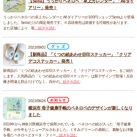
【Seria】うっかりペネロペ「卓上カレンダー」「A6ダイ
アリー」発売！
うっかりペネロペの卓上カレンダーとA6ダイアリーが100円ショップSeriaより登場
しました。Seriaだけの限定発売です。※店頭発売は前後する可能性があります。
また店舗により、取
…続きを読む
2022/09/02
【新商品】「くつの絵あわせ目印ステッカー」「クリア
デコステッカー」発売！
新商品の「くつの絵あわせ目印ステッカー」と「クリアデコステッカー」をご紹介
します。人気商品の「くつの絵あわせ目印ステッカー」は新デザインで登場！左右
履き間違え防止だけでなく、自分の
…続きを読む
2022/08/26
横浜市 母子健康手帳のペネロペのデザインが新しくなり
ました
2016年から神奈川県横浜市で採用されている、ペネロペの絵が入った「母子健康
手帳」が今年もリニューアルされました。くすみグリーンの表紙に、素敵なお洋服
を着たペネロペとタータ・フィー
…続きを読む