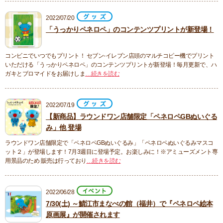
2022/07/20
「うっかりペネロペ」のコンテンツプリントが新登場！
コンビニでいつでもプリント！ セブン‐イレブン店頭のマルチコピー機でプリント
いただける「うっかりペネロペ」のコンテンツプリントが新登場！毎月更新で、ハ
ガキとブロマイドをお届けしま
…続きを読む
2022/07/19
【新商品】ラウンドワン店舗限定「ペネロペGBぬいぐる
み」他 登場
ラウンドワン店舗限定で「ペネロペGBぬいぐるみ」「ペネロペぬいぐるみマスコ
ット２」が登場します！7月3週目に登場予定。お楽しみに！※アミューズメント専
用景品のため 販売は行っており
…続きを読む
2022/06/28
7/30(土) ～鯖江市まなべの館（福井）で『ペネロペ絵本
原画展』が開催されます