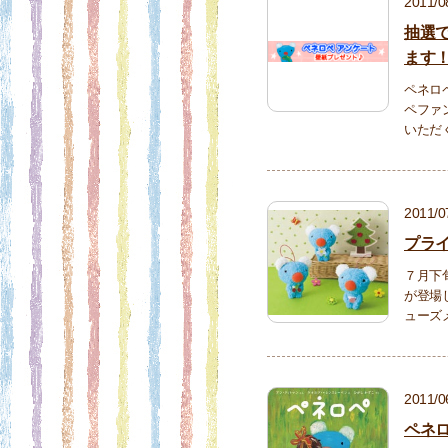
2011/0
抽選
ます
ペネロ
ペファ
いただ
2011/0
プラ
７月下
が登場
ューズ
2011/0
ペネ