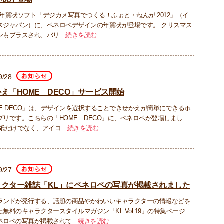
年 年賀状ソフト「デジカメ写真でつくる！ふぉと・ねんが 2012」（イ
スジャパン）に、ペネロペデザインの年賀状が登場です。 クリスマス
ンもプラスされ、バリ
…続きを読む
9/28
え「HOME DECO」サービス開始
ME DECO」は、デザインを選択することできせかえが簡単にできるホ
プリです。こちらの「HOME DECO」に、ペネロペが登場しまし
壁紙だけでなく、アイコ
…続きを読む
9/27
ラクター雑誌「KL」にペネロペの写真が掲載されました
ランドが発行する、話題の商品やかわいいキャラクターの情報などを
無料のキャラクタースタイルマガジン「KL Vol.19」の特集ページ
ネロペの写真が掲載されて
…続きを読む