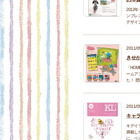
2012
ンプレ
デザイ
2011/0
きせか
「HO
ームア
た！ 
2011/0
キャ
キデイ
満載した
に、ペ