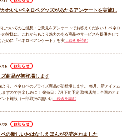
8/01
でかわいいペネロペグッズがあたるアンケートを実施し
！
ペについてのご感想・ご意見をアンケートでお答えください！ ペネロ
ンの皆様に、これからもより魅力のある商品やサービスを提供させて
くために「ペネロペアンケート」を実
…続きを読む
7/15
イズ商品が初登場します
旬より、ペネロペのプライズ商品が初登場します。 毎月、新アイテム
しますのでお楽しみに！ 発売日：7月下旬予定 取扱店舗：全国のアミ
メント施設（一部取扱の無い店
…続きを読む
6/28
ロペの新しいおはなしえほんが発売されました