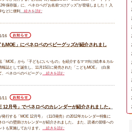
012年保存版」に、ペネロペの"お名前つけグッズ"が登場しました！ 入
学などに便利
…続きを読む
1/16
どもMOE」にペネロペのベビーグッズが紹介されまし
誌「MOE」から「子どもにいいもの」を紹介するママ向け絵本＆カル
情報誌として誕生し、11月15日に発売された「こどもMOE」（白泉
て、ペネロペのベビーグッ
…続きを読む
1/11
E 12月号」でペネロペのカレンダーが紹介されました。
発行する「MOE 12月号」（11/3発売）の2012年カレンダー特集に
ネロペの壁掛けカレンダーが紹介されました。 また、読者の皆様への
ントも実施しております。
…続きを読む