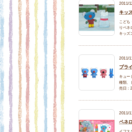
2011/1
キッ
こども
りペネ
キッズ
2011/1
プライ
キュー
種類、
売日：2
2011/1
ペネ
イフスタ