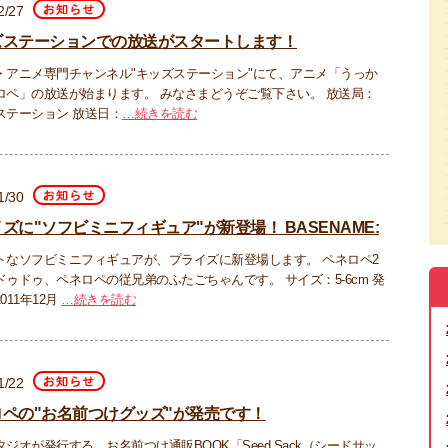
2/27
ズステーションでの放送がスタートします！
・アニメ専門チャンネル"キッズステーション"にて、アニメ「うっか
ロペ」の放送が始まります。 みなさまどうぞご覧下さい。 放送局：
ステーション 放送日：
…続きを読む
1/30
ズに"ソフビミニフィギュア"が新登場！ BASENAME:
トなソフビミニフィギュアが、プライズに新登場します。 ペネロペ2
ドゥドゥ、ペネロペの従兄弟のふたごちゃんです。 サイズ：5-6cm 発
011年12月
…続きを読む
1/22
ロペの"お名前つけグッズ"が発売です！
ジオが発行する、お名前つけ通販BOOK「Seed Sack（シードサッ