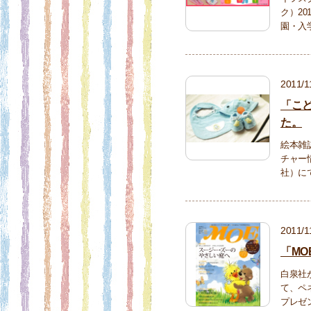
ク）2
園・入
2011/1
「こ
た。
絵本雑
チャー
社）に
2011/1
「MO
白泉社が
て、ペ
プレゼ