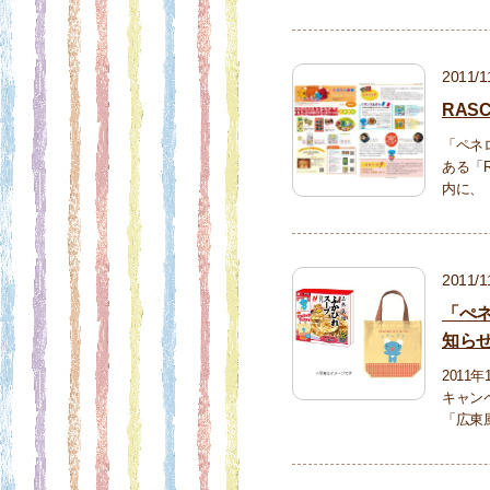
2011/1
RAS
「ペネ
ある「R
内に、
2011/1
「ぺ
知ら
2011
キャン
「広東