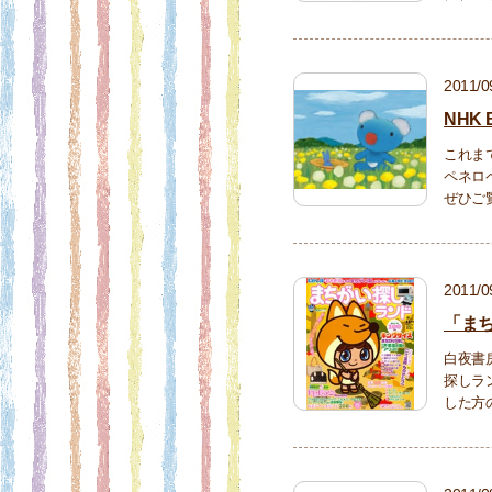
2011/0
NHK
これま
ペネロ
ぜひご
2011/0
「ま
白夜書
探しラ
した方